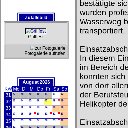
bestätigte si
wurden profe
Zufallsbild
Wasserweg bi
transportiert.
Grillfest
Einsatzabschn
Fotogalerie aufrufen
In diesem Ein
im Bereich d
konnten sich
August 2026
von dort alle
KW
Mo
Di
Mi
Do
Fr
Sa
So
der Berufsfeu
31
27
28
29
30
31
01
02
32
03
04
05
06
07
08
09
Helikopter de
33
10
11
12
13
14
15
16
34
17
18
19
20
21
22
23
Einsatzabschn
35
24
25
26
27
28
29
30
36
31
01
02
03
04
05
06