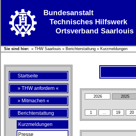
Bundesanstalt
Technisches Hilfswerk
Ortsverband Saarlouis
Sie sind hier:
»
THW Saarlouis
»
Berichterstattung
»
Kurzmeldungen
Startseite
» THW anfordern «
» Mitmachen «
Berichterstattung
Kurzmeldungen
Presse