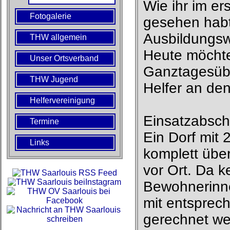
Wie ihr im er
Fotogalerie
gesehen habt
Ausbildungsw
THW allgemein
Heute möchten
Unser Ortsverband
Ganztagesüb
THW Jugend
Helfer an den
Helfervereinigung
Einsatzabschn
Termine
Ein Dorf mit
Links
komplett über
vor Ort. Da k
Bewohnerinn
mit entsprech
gerechnet we