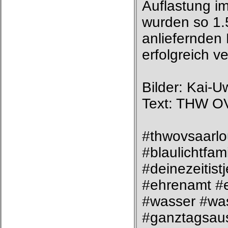
Auflastung im
wurden so 1.
anliefernde
erfolgreich v
Bilder: Kai-
Text: THW OV
#thwovsaarlo
#blaulichtfam
#deinezeitist
#ehrenamt #e
#wasser #wa
#ganztagsau