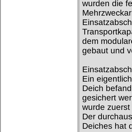
wurden die f
Mehrzweckarb
Einsatzabschn
Transportkapa
dem modular
gebaut und v
Einsatzabschn
Ein eigentlic
Deich befand
gesichert we
wurde zuerst 
Der durchaus
Deiches hat d