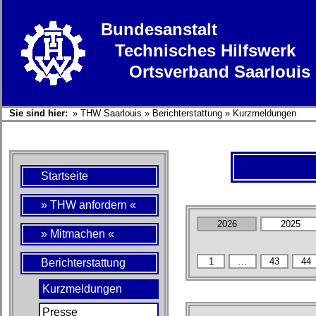
Bundesanstalt
Technisches Hilfswerk
Ortsverband Saarlouis
Sie sind hier:
»
THW Saarlouis
»
Berichterstattung
»
Kurzmeldungen
Startseite
» THW anfordern «
» Mitmachen «
Berichterstattung
Kurzmeldungen
Presse