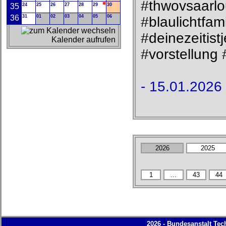
#thwovsaarlo
35
24
25
26
27
28
29
30
36
31
01
02
03
04
05
06
#blaulichtfam
#deinezeitis
Kalender aufrufen
#vorstellung
- 15.01.2026 
2026 - Bundesanstalt Tec