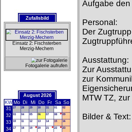
Aufgabe den 
Zufallsbild
Personal:
Der Zugtrupp
Zugtruppführ
Einsatz 2: Fischsterben
Merzig-Mechern
Ausstattung:
Fotogalerie aufrufen
Zur Ausstattu
zur Kommunik
Eigensicheru
August 2026
MTW TZ, zur 
KW
Mo
Di
Mi
Do
Fr
Sa
So
31
27
28
29
30
31
01
02
Bilder & Tex
32
03
04
05
06
07
08
09
33
10
11
12
13
14
15
16
34
17
18
19
20
21
22
23