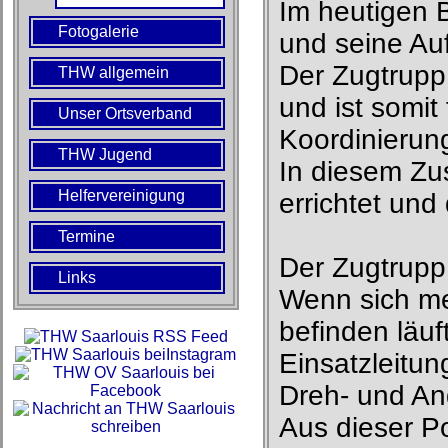
Im heutigen 
Fotogalerie
und seine Au
Der Zugtrupp
THW allgemein
und ist somit
Unser Ortsverband
Koordinierun
THW Jugend
In diesem Z
Helfervereinigung
errichtet und
Termine
Der Zugtrupp
Links
Wenn sich me
befinden läuf
Einsatzleitun
Dreh- und An
Aus dieser P