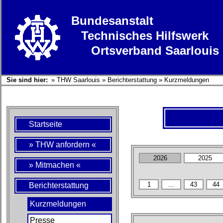
Bundesanstalt
Technisches Hilfswerk
Ortsverband Saarlouis
Sie sind hier:
»
THW Saarlouis
»
Berichterstattung
»
Kurzmeldungen
Startseite
» THW anfordern «
» Mitmachen «
Berichterstattung
Kurzmeldungen
Presse