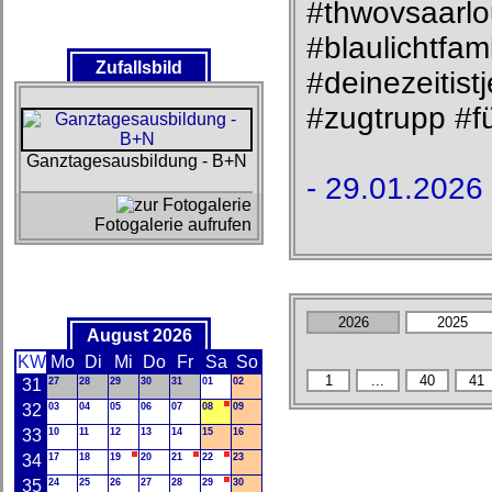
#thwovsaarlo
#blaulichtfam
Zufallsbild
#deinezeitis
#zugtrupp #f
Ganztagesausbildung - B+N
- 29.01.2026 
Fotogalerie aufrufen
August 2026
KW
Mo
Di
Mi
Do
Fr
Sa
So
31
27
28
29
30
31
01
02
32
03
04
05
06
07
08
09
33
10
11
12
13
14
15
16
34
17
18
19
20
21
22
23
35
24
25
26
27
28
29
30