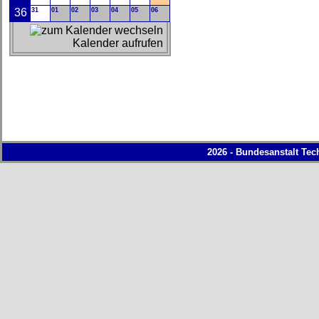
36
31
01
02
03
04
05
06
Kalender aufrufen
2026 - Bundesanstalt Tec