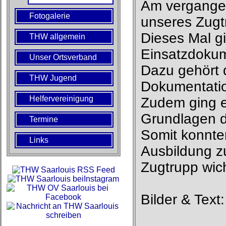
Am vergangen
Fotogalerie
unseres Zugtr
Dieses Mal g
THW allgemein
Einsatzdokum
Unser Ortsverband
Dazu gehört 
THW Jugend
Dokumentatio
Helfervereinigung
Zudem ging e
Grundlagen de
Termine
Somit konnte
Links
Ausbildung z
Zugtrupp wich
Bilder & Tex