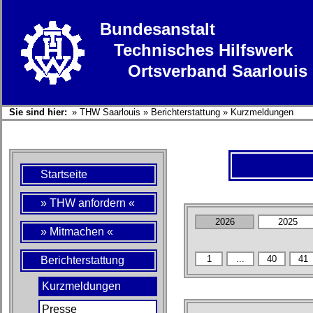
Bundesanstalt
Technisches Hilfswerk
Ortsverband Saarlouis
Sie sind hier:
»
THW Saarlouis
»
Berichterstattung
»
Kurzmeldungen
Startseite
» THW anfordern «
» Mitmachen «
Berichterstattung
Kurzmeldungen
Presse