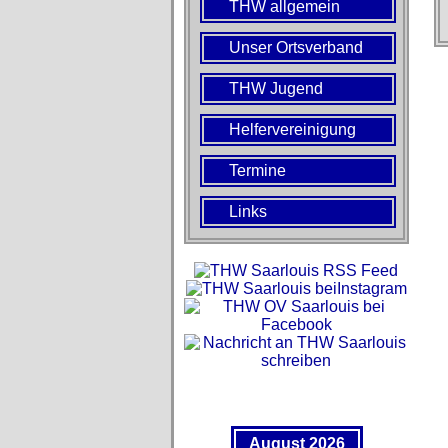
THW allgemein
Unser Ortsverband
THW Jugend
Helfervereinigung
Termine
Links
August 2026