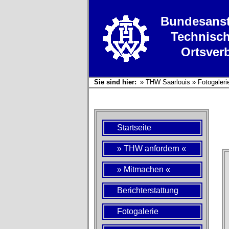
Bundesanst
Technisch
Ortsver
Sie sind hier:
»
THW Saarlouis
»
Fotogaleri
Startseite
» THW anfordern «
» Mitmachen «
Berichterstattung
Fotogalerie