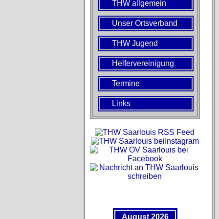
THW allgemein
Unser Ortsverband
THW Jugend
Helfervereinigung
Termine
Links
August 2026