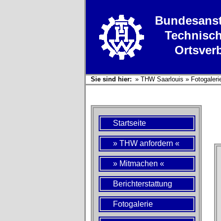
Bundesanst
Technisch
Ortsver
Sie sind hier:
»
THW Saarlouis
»
Fotogaleri
Startseite
» THW anfordern «
» Mitmachen «
Berichterstattung
Fotogalerie