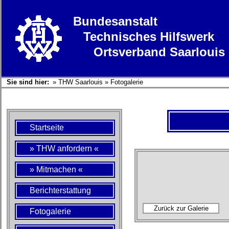
Bundesanstalt
Technisches Hilfswerk
Ortsverband Saarlouis
Sie sind hier:
»
THW Saarlouis
»
Fotogalerie
Startseite
» THW anfordern «
» Mitmachen «
Berichterstattung
Fotogalerie