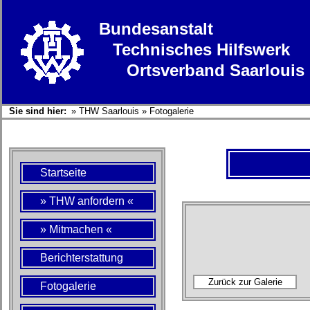
Bundesanstalt
Technisches Hilfswerk
Ortsverband Saarlouis
Sie sind hier:
»
THW Saarlouis
»
Fotogalerie
Startseite
» THW anfordern «
» Mitmachen «
Berichterstattung
Fotogalerie