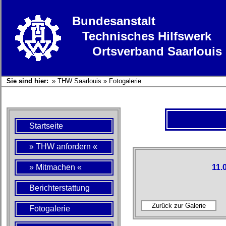
Bundesanstalt
Technisches Hilfswerk
Ortsverband Saarlouis
Sie sind hier:
»
THW Saarlouis
»
Fotogalerie
Startseite
» THW anfordern «
» Mitmachen «
11.
Berichterstattung
Fotogalerie