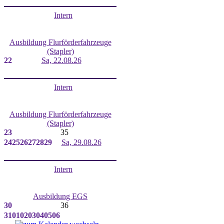
Intern
Ausbildung Flurförderfahrzeuge
(Stapler)
22
Sa, 22.08.26
Intern
Ausbildung Flurförderfahrzeuge
(Stapler)
23
35
24
25
26
27
28
29
Sa, 29.08.26
Intern
Ausbildung EGS
30
36
31
01
02
03
04
05
06