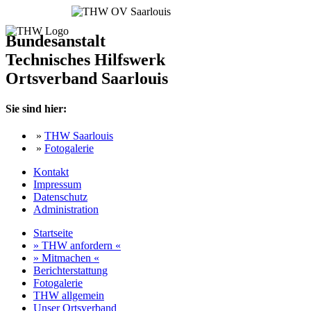
Bundesanstalt
Technisches Hilfswerk
Ortsverband Saarlouis
Sie sind hier:
»
THW Saarlouis
»
Fotogalerie
Kontakt
Impressum
Datenschutz
Administration
Startseite
» THW anfordern «
» Mitmachen «
Berichterstattung
Fotogalerie
THW allgemein
Unser Ortsverband