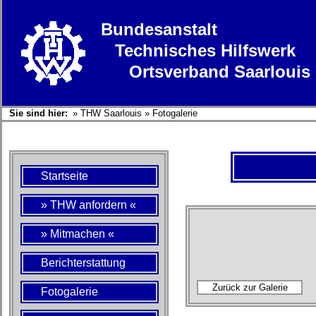
Bundesanstalt
Technisches Hilfswerk
Ortsverband Saarlouis
Sie sind hier:
»
THW Saarlouis
»
Fotogalerie
Startseite
» THW anfordern «
» Mitmachen «
Berichterstattung
Fotogalerie