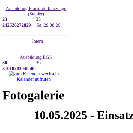
Ausbildung Flurförderfahrzeuge
(Stapler)
23
35
24
25
26
27
28
29
Sa, 29.08.26
Intern
Ausbildung EGS
30
36
31
01
02
03
04
05
06
Kalender aufrufen
Fotogalerie
10.05.2025 - Einsat