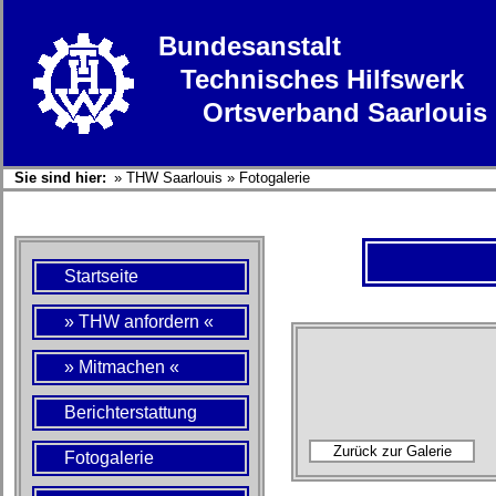
Bundesanstalt
Technisches Hilfswerk
Ortsverband Saarlouis
Sie sind hier:
»
THW Saarlouis
»
Fotogalerie
Startseite
» THW anfordern «
» Mitmachen «
Berichterstattung
Fotogalerie