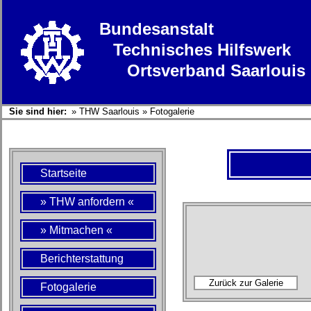
Bundesanstalt
Technisches Hilfswerk
Ortsverband Saarlouis
Sie sind hier:
»
THW Saarlouis
»
Fotogalerie
Startseite
» THW anfordern «
» Mitmachen «
Berichterstattung
Fotogalerie