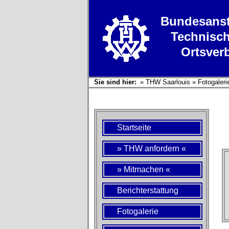
Bundesanst
Technisch
Ortsver
Sie sind hier:
»
THW Saarlouis
»
Fotogaleri
Startseite
» THW anfordern «
» Mitmachen «
Berichterstattung
Fotogalerie