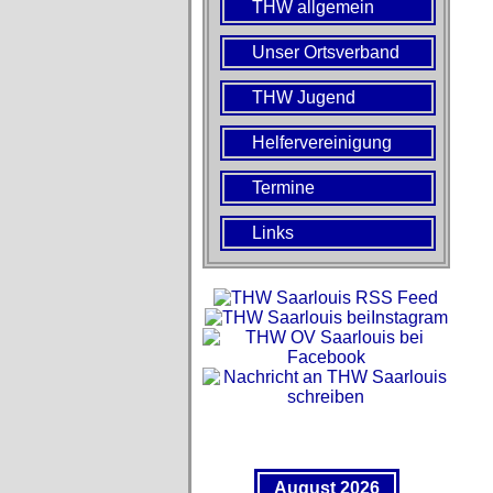
THW allgemein
Unser Ortsverband
THW Jugend
Helfervereinigung
Termine
Links
August 2026