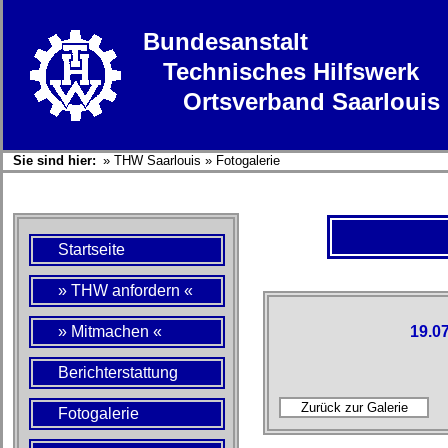
Bundesanstalt
Technisches Hilfswerk
Ortsverband Saarlouis
Sie sind hier:
»
THW Saarlouis
»
Fotogalerie
Startseite
» THW anfordern «
» Mitmachen «
19.0
Berichterstattung
Fotogalerie