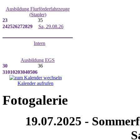
Ausbildung Flurförderfahrzeuge
(Stapler)
23
35
24
25
26
27
28
29
Sa, 29.08.26
Intern
Ausbildung EGS
30
36
31
01
02
03
04
05
06
Kalender aufrufen
Fotogalerie
19.07.2025 - Sommerfe
S