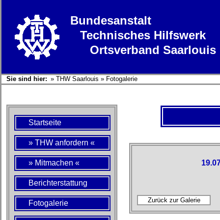
Bundesanstalt
Technisches Hilfswerk
Ortsverband Saarlouis
Sie sind hier:
»
THW Saarlouis
»
Fotogalerie
Startseite
» THW anfordern «
» Mitmachen «
19.0
Berichterstattung
Fotogalerie