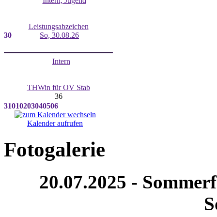
Intern, Jugend
Leistungsabzeichen
30
So, 30.08.26
Intern
THWin für OV Stab
36
31
01
02
03
04
05
06
Kalender aufrufen
Fotogalerie
20.07.2025 - Sommerfe
S