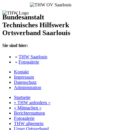
Bundesanstalt
Technisches Hilfswerk
Ortsverband Saarlouis
Sie sind hier:
»
THW Saarlouis
»
Fotogalerie
Kontakt
Impressum
Datenschutz
Administration
Startseite
» THW anfordern «
» Mitmachen «
Berichterstattung
Fotogalerie
THW allgemein
Unser Ortsverband