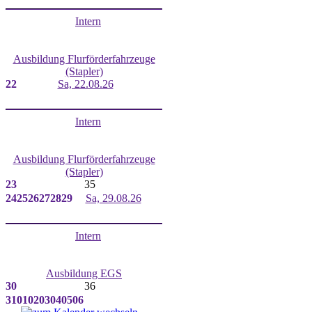
Intern
Ausbildung Flurförderfahrzeuge
(Stapler)
22
Sa, 22.08.26
Intern
Ausbildung Flurförderfahrzeuge
(Stapler)
23
35
24
25
26
27
28
29
Sa, 29.08.26
Intern
Ausbildung EGS
30
36
31
01
02
03
04
05
06