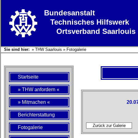
Bundesanstalt
Technisches Hilfswerk
Ortsverband Saarlouis
Sie sind hier:
»
THW Saarlouis
»
Fotogalerie
Startseite
» THW anfordern «
» Mitmachen «
20.0
Berichterstattung
Fotogalerie