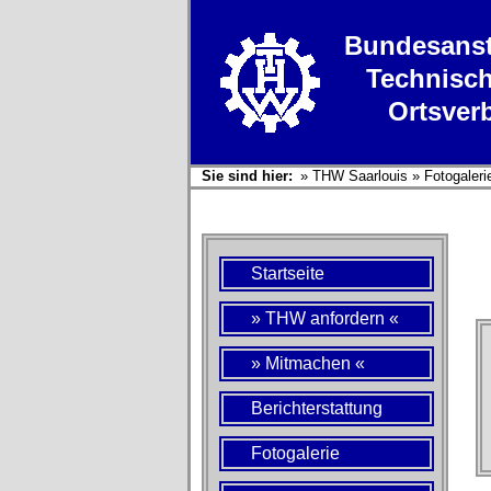
Bundesanst
Technisch
Ortsver
Sie sind hier:
»
THW Saarlouis
»
Fotogaleri
Startseite
» THW anfordern «
» Mitmachen «
Berichterstattung
Fotogalerie