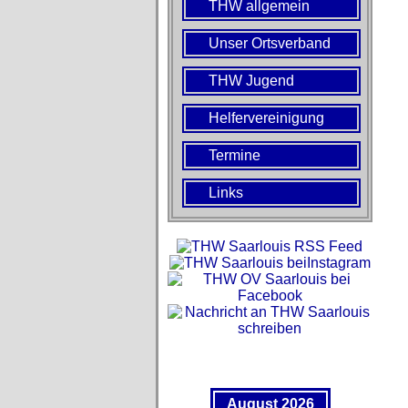
THW allgemein
Unser Ortsverband
THW Jugend
Helfervereinigung
Termine
Links
August 2026