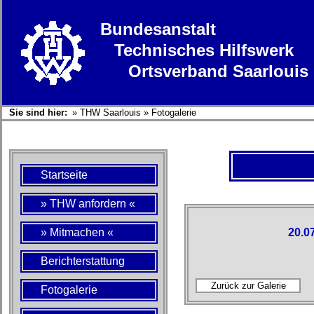
Bundesanstalt
Technisches Hilfswerk
Ortsverband Saarlouis
Sie sind hier:
»
THW Saarlouis
»
Fotogalerie
Startseite
» THW anfordern «
» Mitmachen «
20.0
Berichterstattung
Fotogalerie