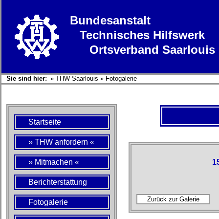
Bundesanstalt
Technisches Hilfswerk
Ortsverband Saarlouis
Sie sind hier:
»
THW Saarlouis
»
Fotogalerie
Startseite
» THW anfordern «
» Mitmachen «
1
Berichterstattung
Fotogalerie