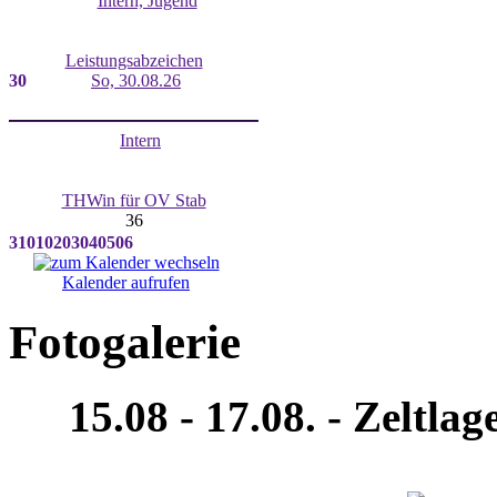
Intern, Jugend
Leistungsabzeichen
30
So, 30.08.26
Intern
THWin für OV Stab
36
31
01
02
03
04
05
06
Kalender aufrufen
Fotogalerie
15.08 - 17.08. - Zeltl