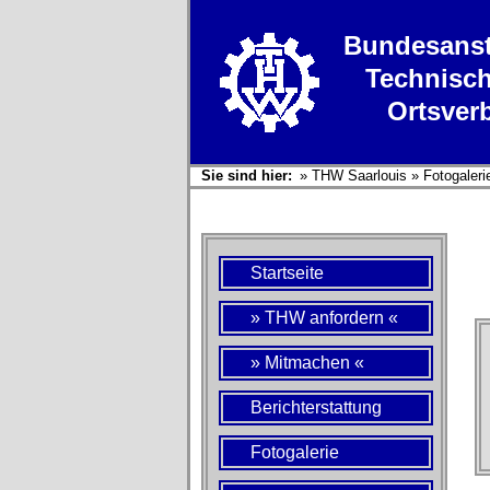
Bundesanst
Technisch
Ortsver
Sie sind hier:
»
THW Saarlouis
»
Fotogaleri
Startseite
» THW anfordern «
» Mitmachen «
Berichterstattung
Fotogalerie