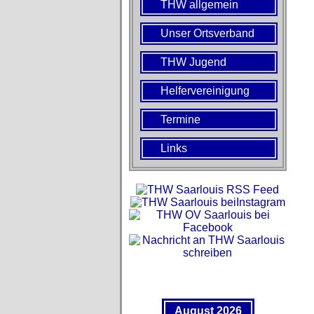
THW allgemein
Unser Ortsverband
THW Jugend
Helfervereinigung
Termine
Links
August 2026