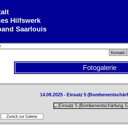
alt
es Hilfswerk
band Saarlouis
e
Kontakt
Fotogalerie
14.09.2025 - Einsatz 5 (Bombenentschär