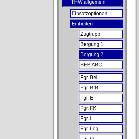
THW allgemein
Einsatzoptionen
Einheiten
Zugtrupp
Bergung 1
Bergung 2
SEB ABC
Fgr. Bel
Fgr. BrB
Fgr. E
Fgr. FK
Fgr. I
Fgr. Log
Fgr. O