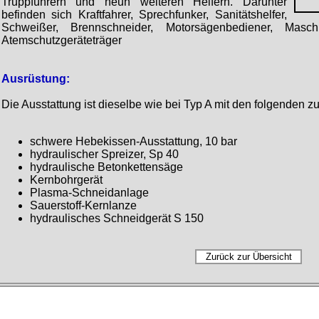
Truppführern und neun weiteren Helfern. Darunter
befinden sich Kraftfahrer, Sprechfunker, Sanitätshelfer,
Schweißer, Brennschneider, Motorsägenbediener, Masc
Atemschutzgeräteträger
Ausrüstung:
Die Ausstattung ist dieselbe wie bei Typ A mit den folgenden 
schwere Hebekissen-Ausstattung, 10 bar
hydraulischer Spreizer, Sp 40
hydraulische Betonkettensäge
Kernbohrgerät
Plasma-Schneidanlage
Sauerstoff-Kernlanze
hydraulisches Schneidgerät S 150