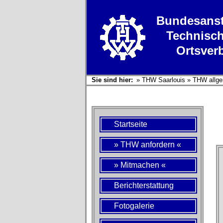
Bundesanst
Technisch
Ortsver
Sie sind hier:
»
THW Saarlouis
»
THW allge
Startseite
» THW anfordern «
» Mitmachen «
Berichterstattung
Fotogalerie