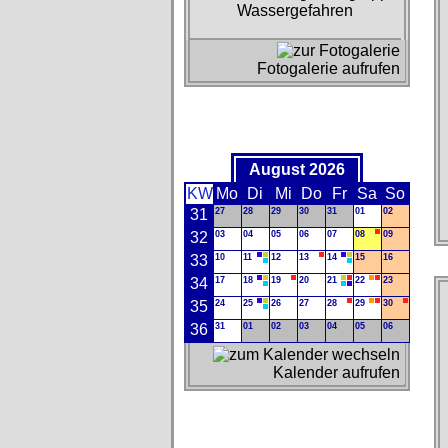
Wassergefahren
Fotogalerie aufrufen
August 2026
KW
Mo
Di
Mi
Do
Fr
Sa
So
31
27
28
29
30
31
01
02
32
03
04
05
06
07
08
09
33
10
11
12
13
14
15
16
34
17
18
19
20
21
22
23
35
24
25
26
27
28
29
30
36
31
01
02
03
04
05
06
Kalender aufrufen