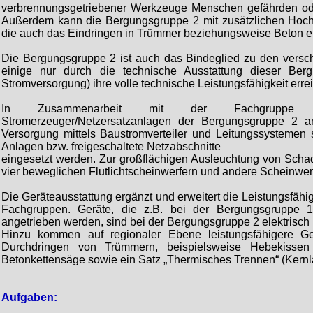
verbrennungsgetriebener Werkzeuge Menschen gefährden od
Außerdem kann die Bergungsgruppe 2 mit zusätzlichen Hochl
die auch das Eindringen in Trümmer beziehungsweise Beton e
Die Bergungsgruppe 2 ist auch das Bindeglied zu den vers
einige nur durch die technische Ausstattung dieser Ber
Stromversorgung) ihre volle technische Leistungsfähigkeit erre
In Zusammenarbeit mit der Fachgruppe In
Stromerzeuger/Netzersatzanlagen der Bergungsgruppe 2 an
Versorgung mittels Baustromverteiler und Leitungssystemen 
Anlagen bzw. freigeschaltete Netzabschnitte
eingesetzt werden. Zur großflächigen Ausleuchtung von Schad
vier beweglichen Flutlichtscheinwerfern und andere Scheinwer
Die Geräteausstattung ergänzt und erweitert die Leistungsfäh
Fachgruppen. Geräte, die z.B. bei der Bergungsgruppe 
angetrieben werden, sind bei der Bergungsgruppe 2 elektrisch 
Hinzu kommen auf regionaler Ebene leistungsfähigere
Durchdringen von Trümmern, beispielsweise Hebekissen
Betonkettensäge sowie ein Satz „Thermisches Trennen“ (Kernl
Aufgaben: