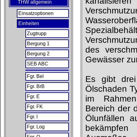
kanalisiere
THW allgemein
Verschmu
Einsatzoptionen
Wasseroberfl
Einheiten
Spezial
Zugtrupp
Verschmutzu
Bergung 1
des verschm
Bergung 2
Gewässer zur
SEB ABC
Fgr. Bel
Es gibt dre
Fgr. BrB
Ölschaden Ty
Fgr. E
im Rahmen 
Bereich der 
Fgr. FK
Ölunfällen 
Fgr. I
bekämpfen 
Fgr. Log
Fgr. O