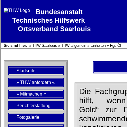
Bundesanstalt
Technisches Hilfswerk
Ortsverband Saarlouis
Sie sind hier:
»
THW Saarlouis
»
THW allgemein
»
Einheiten
»
Fgr. Öl
Startseite
» THW anfordern «
Die Fachgru
» Mitmachen «
hilft, wen
Berichterstattung
Gold“ zur P
schwimmend
Fotogalerie