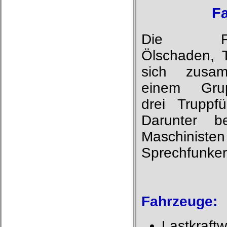
F
Die Fac
Ölschaden, T
sich zusa
einem Grup
drei Truppf
Darunter be
Maschinist
Sprechfunker,
Fahrzeuge:
Lastkraftw