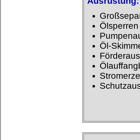
Ausrüstung:
Großsepar
Ölsperren
Pumpenau
Öl-Skimm
Förderaus
Ölauffang
Stromerz
Schutzaus