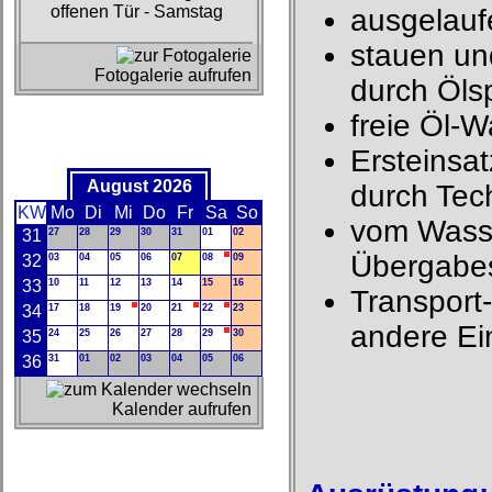
offenen Tür - Samstag
ausgelauf
stauen und
Fotogalerie aufrufen
durch Öls
freie Öl-
Ersteinsat
August 2026
durch Tec
KW
Mo
Di
Mi
Do
Fr
Sa
So
vom Wasse
31
27
28
29
30
31
01
02
Übergabes
32
03
04
05
06
07
08
09
33
10
11
12
13
14
15
16
Transport-
34
17
18
19
20
21
22
23
andere Ei
35
24
25
26
27
28
29
30
36
31
01
02
03
04
05
06
Kalender aufrufen