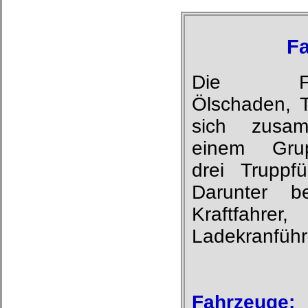
F
Die Fac
Ölschaden, T
sich zusa
einem Grup
drei Truppf
Darunter be
Kraftfahre
Ladekranführe
Fahrzeuge: