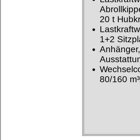
Abrollkip
20 t Hubkr
Lastkraft
1+2 Sitzpl
Anhänger,
Ausstattu
Wechselco
80/160 m³