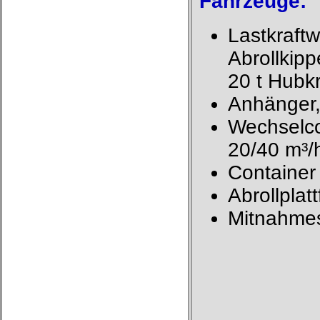
Fahrzeuge:
Lastkraftw
Abrollkip
20 t Hubkr
Anhänger, 
Wechselco
20/40 m³/
Container
Abrollplat
Mitnahmest