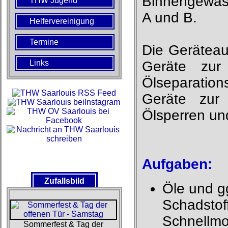
Binnengewäss
THW Jugend
A und B.
Helfervereinigung
Termine
Die Geräteaus
Links
Geräte zur
Ölseparati
Geräte zur
Ölsperren un
Aufgaben:
Zufallsbild
Öle und g
Schadstoff
Schnellmo
Sommerfest & Tag der