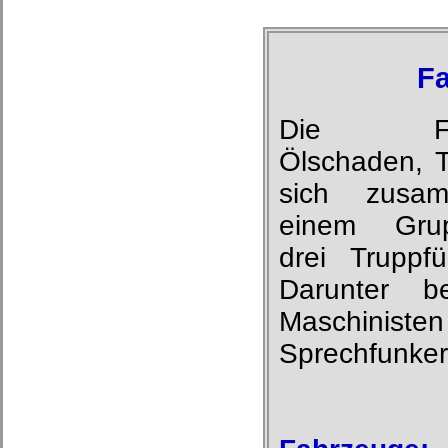
F
Die Fac
Ölschaden, T
sich zusa
einem Grup
drei Truppf
Darunter be
Maschinist
Sprechfunker,