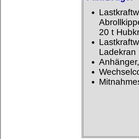
Lastkraftw
Abrollkip
20 t Hubkr
Lastkraftw
Ladekran 
Anhänger, 
Wechselco
Mitnahmest