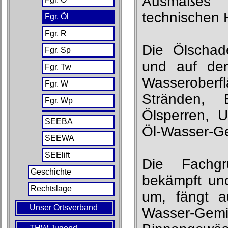
Ausmaßes
technischen H
Fgr. Öl
Fgr. R
Die Ölschad
Fgr. Sp
und auf de
Fgr. Tw
Wasseroberfl
Fgr. W
Stränden, 
Fgr. Wp
Ölsperren, 
SEEBA
Öl-Wasser-G
SEEWA
SEElift
Die Fachg
Geschichte
bekämpft und
Rechtslage
um, fängt a
Unser Ortsverband
Wasser-Gem